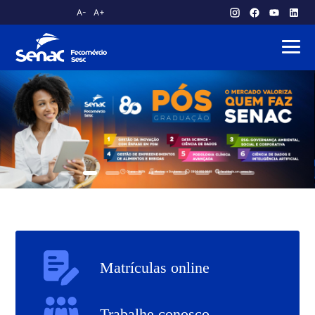
A-
A+
atendimento.publico@am.senac.br
Matrículas online
Trabalhe conosco