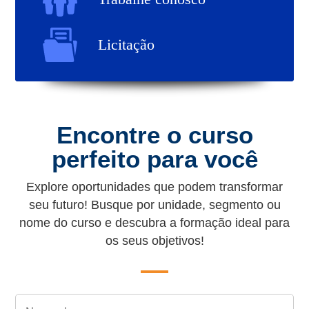
Sobre o Senac
Licitação
Documentos Educacionais
Programa SENAC de Gratuidade - PSG
Unidades Educacionais
Cursos Livres (FIC)
Modelo Pedagógico
Atendimento Corporativo
Cursos Técnicos
Encontre o curso
Validação de Certificado
Programa Comércio
perfeito para você
Graduação Tecnológica
Licitação
Programa de Segurança Alimentar
Educação a Distância - EAD
Explore oportunidades que podem transformar
Trabalhe Conosco
Programa Jovem Aprendiz
Canal Ético (Ouvidoria)
Escola Interativa
seu futuro! Busque por unidade, segmento ou
Programa de Integridade
Fecomércio Amazonas
nome do curso e descubra a formação ideal para
Contato
Restaurante escola Senac
os seus objetivos!
Transparência da Gestão
Senac Empresas
Biblioteca
LGPD
Notícias