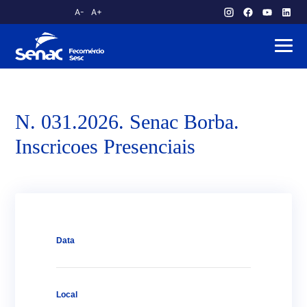
A-
A+
atendimento.publico@am.senac.br
N. 031.2026. Senac Borba.
Inscricoes Presenciais
Data
Sobre o Senac
Local