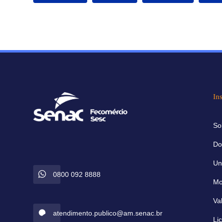
Ins
So
Do
Un
0800 092 8888
Mo
Va
atendimento.publico@am.senac.br
Li