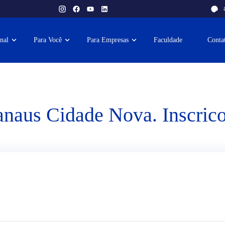
onal
Para Você
Para Empresas
Faculdade
Conta
naus Cidade Nova. Inscricoe