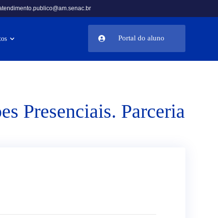
atendimento.publico@am.senac.br
Portal do aluno
tos
s Presenciais. Parceria