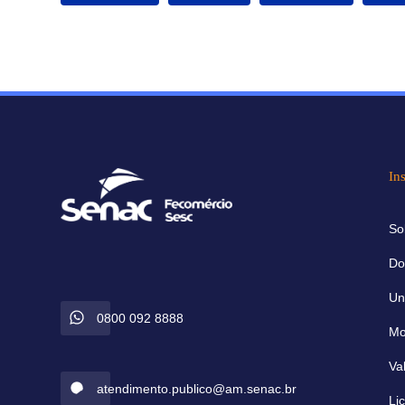
Ins
So
Do
Un
0800 092 8888
Mo
Va
atendimento.publico@am.senac.br
Li