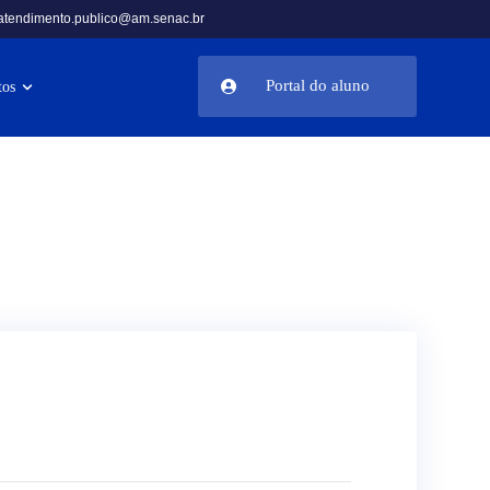
atendimento.publico@am.senac.br
Portal do aluno
tos