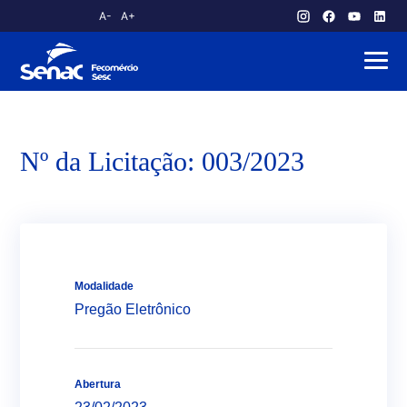
A-
A+
atendimento.publico@am.senac.br
Nº da Licitação: 003/2023
Modalidade
Pregão Eletrônico
Abertura
Sobre o Senac