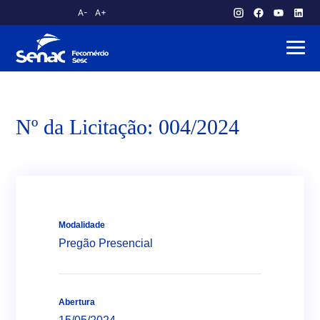
A-
A+
atendimento.publico@am.senac.br
Nº da Licitação: 004/2024
Modalidade
Pregão Presencial
Abertura
Sobre o Senac