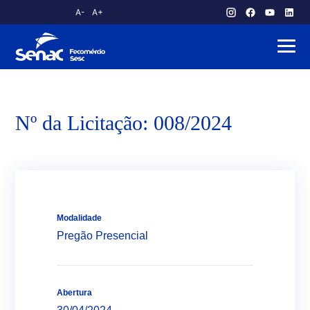
A-
A+
atendimento.publico@am.senac.br
Nº da Licitação: 008/2024
Modalidade
Pregão Presencial
Abertura
Sobre o Senac