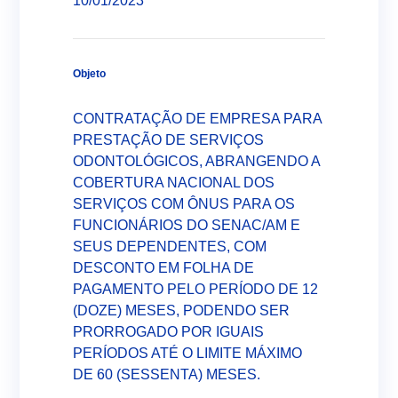
10/01/2023
Documentos Educacionais
Programa SENAC de Gratuidade - PSG
Unidades Educacionais
Objeto
Cursos Livres (FIC)
Modelo Pedagógico
Atendimento Corporativo
CONTRATAÇÃO DE EMPRESA PARA
Cursos Técnicos
Validação de Certificado
Programa Comércio
PRESTAÇÃO DE SERVIÇOS
Graduação Tecnológica
ODONTOLÓGICOS, ABRANGENDO A
Licitação
Programa de Segurança Alimentar
COBERTURA NACIONAL DOS
Educação a Distância - EAD
Trabalhe Conosco
SERVIÇOS COM ÔNUS PARA OS
Programa Jovem Aprendiz
Canal Ético (Ouvidoria)
Escola Interativa
FUNCIONÁRIOS DO SENAC/AM E
Programa de Integridade
Fecomércio Amazonas
Contato
SEUS DEPENDENTES, COM
Restaurante escola Senac
Transparência da Gestão
DESCONTO EM FOLHA DE
Senac Empresas
Biblioteca
PAGAMENTO PELO PERÍODO DE 12
LGPD
(DOZE) MESES, PODENDO SER
PRORROGADO POR IGUAIS
Notícias
PERÍODOS ATÉ O LIMITE MÁXIMO
DE 60 (SESSENTA) MESES.