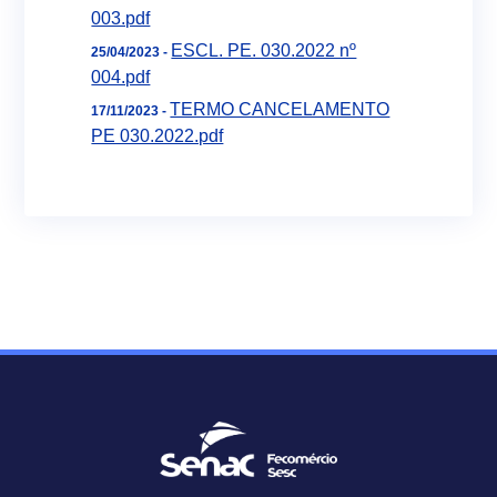
003.pdf
ESCL. PE. 030.2022 nº
25/04/2023 -
004.pdf
TERMO CANCELAMENTO
17/11/2023 -
PE 030.2022.pdf