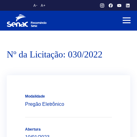
A-
A+
atendimento.publico@am.senac.br
Nº da Licitação: 030/2022
Modalidade
Pregão Eletrônico
Abertura
Sobre o Senac