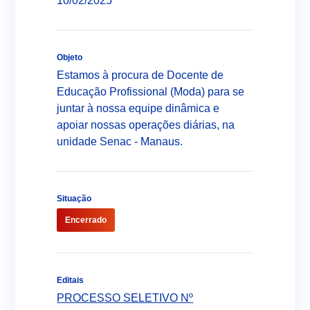
10/02/2025
Sobre o Senac
Documentos Educacionais
Programa SENAC de Gratuidade - PSG
Unidades Educacionais
Objeto
Cursos Livres (FIC)
Estamos à procura de Docente de
Modelo Pedagógico
Atendimento Corporativo
Educação Profissional (Moda) para se
Cursos Técnicos
juntar à nossa equipe dinâmica e
Validação de Certificado
Programa Comércio
apoiar nossas operações diárias, na
Graduação Tecnológica
Licitação
Programa de Segurança Alimentar
unidade Senac - Manaus.
Educação a Distância - EAD
Trabalhe Conosco
Programa Jovem Aprendiz
Canal Ético (Ouvidoria)
Escola Interativa
Programa de Integridade
Fecomércio Amazonas
Contato
Situação
Restaurante escola Senac
Transparência da Gestão
Senac Empresas
Encerrado
Biblioteca
LGPD
Notícias
Editais
PROCESSO SELETIVO Nº