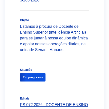
30/06/2026
Sobre o Senac
Documentos Educacionais
Programa SENAC de Gratuidade - PSG
Unidades Educacionais
Objeto
Cursos Livres (FIC)
Estamos à procura de Docente de
Modelo Pedagógico
Atendimento Corporativo
Ensino Superior (Inteligência Artificial)
Cursos Técnicos
Validação de Certificado
para se juntar à nossa equipe dinâmica
Programa Comércio
Graduação Tecnológica
e apoiar nossas operações diárias, na
Licitação
Programa de Segurança Alimentar
unidade Senac - Manaus.
Educação a Distância - EAD
Trabalhe Conosco
Programa Jovem Aprendiz
Canal Ético (Ouvidoria)
Escola Interativa
Programa de Integridade
Fecomércio Amazonas
Contato
Situação
Restaurante escola Senac
Transparência da Gestão
Senac Empresas
Em progresso
Biblioteca
LGPD
Notícias
Editais
PS 072 2026 - DOCENTE DE ENSINO